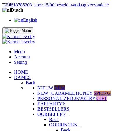
Taal
+31618785203
voor 15:00 besteld, vandaag verzonden*
Dutch
English
Menu
Account
Setting
HOME
DAMES
Back
NIEUW
NEW
NEW | CARAMEL HONEY
SPRING
PERSONALIZED JEWELRY
GIFT
EARPARTY'S
BESTSELLERS
OORBELLEN
Back
OORRINGEN
Back