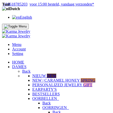
Taal
+31618785203
voor 15:00 besteld, vandaag verzonden*
Dutch
English
Menu
Account
Setting
HOME
DAMES
Back
NIEUW
NEW
NEW | CARAMEL HONEY
SPRING
PERSONALIZED JEWELRY
GIFT
EARPARTY'S
BESTSELLERS
OORBELLEN
Back
OORRINGEN
Back