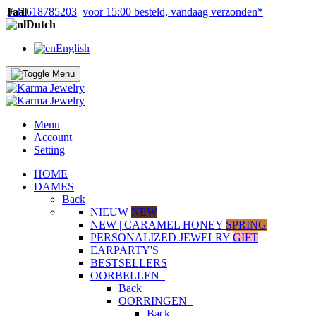
Taal
+31618785203
voor 15:00 besteld, vandaag verzonden*
Dutch
English
Menu
Account
Setting
HOME
DAMES
Back
NIEUW
NEW
NEW | CARAMEL HONEY
SPRING
PERSONALIZED JEWELRY
GIFT
EARPARTY'S
BESTSELLERS
OORBELLEN
Back
OORRINGEN
Back