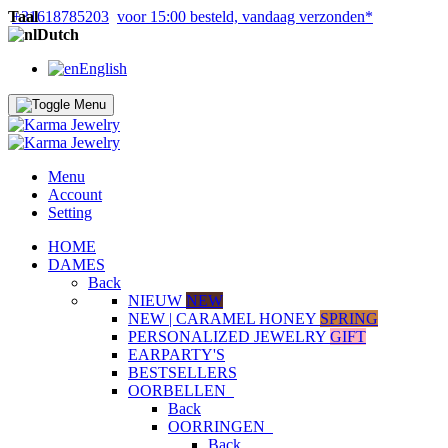
Taal
+31618785203
voor 15:00 besteld, vandaag verzonden*
Dutch
English
Menu
Account
Setting
HOME
DAMES
Back
NIEUW
NEW
NEW | CARAMEL HONEY
SPRING
PERSONALIZED JEWELRY
GIFT
EARPARTY'S
BESTSELLERS
OORBELLEN
Back
OORRINGEN
Back