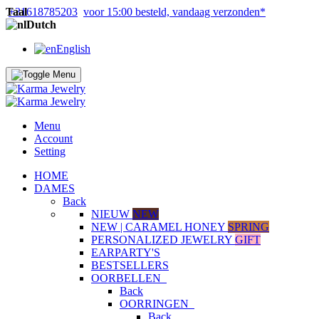
Taal
+31618785203
voor 15:00 besteld, vandaag verzonden*
Dutch
English
Menu
Account
Setting
HOME
DAMES
Back
NIEUW
NEW
NEW | CARAMEL HONEY
SPRING
PERSONALIZED JEWELRY
GIFT
EARPARTY'S
BESTSELLERS
OORBELLEN
Back
OORRINGEN
Back