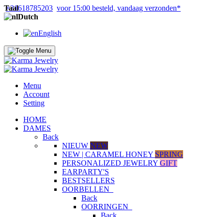
Taal
+31618785203
voor 15:00 besteld, vandaag verzonden*
Dutch
English
Menu
Account
Setting
HOME
DAMES
Back
NIEUW
NEW
NEW | CARAMEL HONEY
SPRING
PERSONALIZED JEWELRY
GIFT
EARPARTY'S
BESTSELLERS
OORBELLEN
Back
OORRINGEN
Back