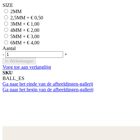
SIZE
2MM
2,5MM
+
€ 0,50
3MM
+
€ 1,00
4MM
+
€ 2,00
5MM
+
€ 3,00
6MM
+
€ 4,00
Aantal
-
+
In Winkelwagen
Voeg toe aan verlanglijst
SKU
BALL_ES
Ga naar het einde van de afbeeldingen-gallerij
Ga naar het begin van de afbeeldingen-gallerij