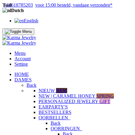
Taal
+31618785203
voor 15:00 besteld, vandaag verzonden*
Dutch
English
Menu
Account
Setting
HOME
DAMES
Back
NIEUW
NEW
NEW | CARAMEL HONEY
SPRING
PERSONALIZED JEWELRY
GIFT
EARPARTY'S
BESTSELLERS
OORBELLEN
Back
OORRINGEN
Back