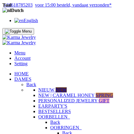
Taal
+31618785203
voor 15:00 besteld, vandaag verzonden*
Dutch
English
Menu
Account
Setting
HOME
DAMES
Back
NIEUW
NEW
NEW | CARAMEL HONEY
SPRING
PERSONALIZED JEWELRY
GIFT
EARPARTY'S
BESTSELLERS
OORBELLEN
Back
OORRINGEN
Back