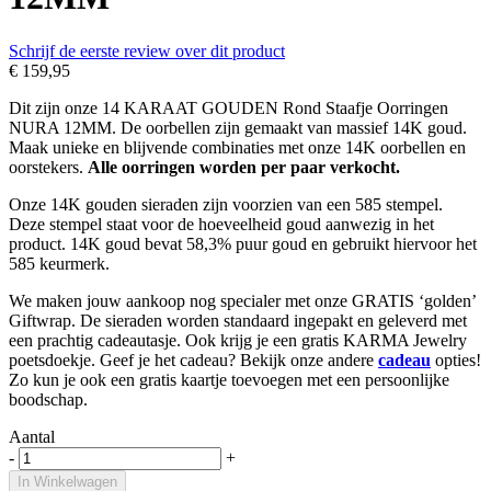
Schrijf de eerste review over dit product
€ 159,95
Dit zijn onze 14 KARAAT GOUDEN Rond Staafje Oorringen
NURA 12MM. De oorbellen zijn gemaakt van massief 14K goud.
Maak unieke en blijvende combinaties met onze 14K oorbellen en
oorstekers.
Alle oorringen worden per paar verkocht.
Onze 14K gouden sieraden zijn voorzien van een 585 stempel.
Deze stempel staat voor de hoeveelheid goud aanwezig in het
product. 14K goud bevat 58,3% puur goud en gebruikt hiervoor het
585 keurmerk.
We maken jouw aankoop nog specialer met onze GRATIS ‘golden’
Giftwrap. De sieraden worden standaard ingepakt en geleverd met
een prachtig cadeautasje. Ook krijg je een gratis KARMA Jewelry
poetsdoekje. Geef je het cadeau? Bekijk onze andere
cadeau
opties!
Zo kun je ook een gratis kaartje toevoegen met een persoonlijke
boodschap.
Aantal
-
+
In Winkelwagen