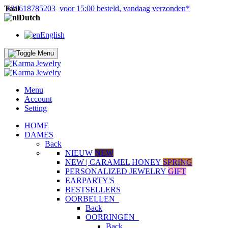
Taal
+31618785203
voor 15:00 besteld, vandaag verzonden*
Dutch
English
Menu
Account
Setting
HOME
DAMES
Back
NIEUW
NEW
NEW | CARAMEL HONEY
SPRING
PERSONALIZED JEWELRY
GIFT
EARPARTY'S
BESTSELLERS
OORBELLEN
Back
OORRINGEN
Back