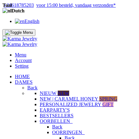
Taal
+31618785203
voor 15:00 besteld, vandaag verzonden*
Dutch
English
Menu
Account
Setting
HOME
DAMES
Back
NIEUW
NEW
NEW | CARAMEL HONEY
SPRING
PERSONALIZED JEWELRY
GIFT
EARPARTY'S
BESTSELLERS
OORBELLEN
Back
OORRINGEN
Back