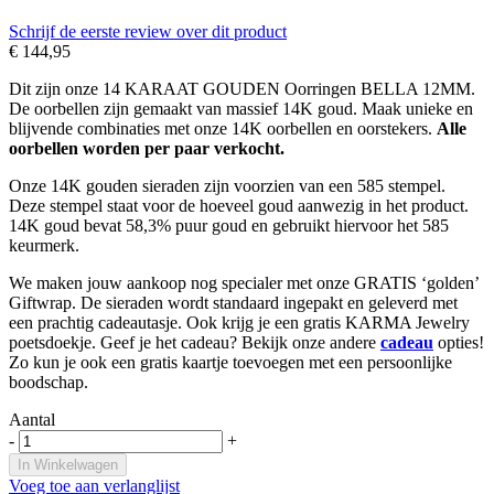
Schrijf de eerste review over dit product
€ 144,95
Dit zijn onze 14 KARAAT GOUDEN Oorringen BELLA 12MM.
De oorbellen zijn gemaakt van massief 14K goud. Maak unieke en
blijvende combinaties met onze 14K oorbellen en oorstekers.
Alle
oorbellen worden per paar verkocht.
Onze 14K gouden sieraden zijn voorzien van een 585 stempel.
Deze stempel staat voor de hoeveel goud aanwezig in het product.
14K goud bevat 58,3% puur goud en gebruikt hiervoor het 585
keurmerk.
We maken jouw aankoop nog specialer met onze GRATIS ‘golden’
Giftwrap. De sieraden wordt standaard ingepakt en geleverd met
een prachtig cadeautasje. Ook krijg je een gratis KARMA Jewelry
poetsdoekje. Geef je het cadeau? Bekijk onze andere
cadeau
opties!
Zo kun je ook een gratis kaartje toevoegen met een persoonlijke
boodschap.
Aantal
-
+
In Winkelwagen
Voeg toe aan verlanglijst