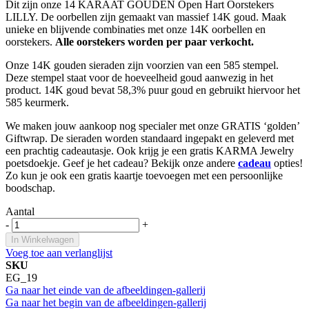
Dit zijn onze 14 KARAAT GOUDEN Open Hart Oorstekers
LILLY. De oorbellen zijn gemaakt van massief 14K goud. Maak
unieke en blijvende combinaties met onze 14K oorbellen en
oorstekers.
Alle oorstekers worden per paar verkocht.
Onze 14K gouden sieraden zijn voorzien van een 585 stempel.
Deze stempel staat voor de hoeveelheid goud aanwezig in het
product. 14K goud bevat 58,3% puur goud en gebruikt hiervoor het
585 keurmerk.
We maken jouw aankoop nog specialer met onze GRATIS ‘golden’
Giftwrap. De sieraden worden standaard ingepakt en geleverd met
een prachtig cadeautasje. Ook krijg je een gratis KARMA Jewelry
poetsdoekje. Geef je het cadeau? Bekijk onze andere
cadeau
opties!
Zo kun je ook een gratis kaartje toevoegen met een persoonlijke
boodschap.
Aantal
-
+
In Winkelwagen
Voeg toe aan verlanglijst
SKU
EG_19
Ga naar het einde van de afbeeldingen-gallerij
Ga naar het begin van de afbeeldingen-gallerij