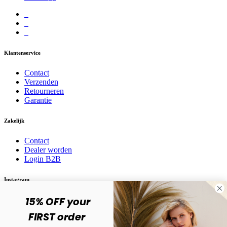
Klantenservice
Contact
Verzenden
Retourneren
Garantie
Zakelijk
Contact
Dealer worden
Login B2B
Instagram
15% OFF your
Volg ons op social media! @karma.jewelry
FIRST order