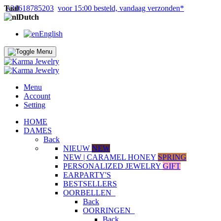
Taal
+31618785203
voor 15:00 besteld, vandaag verzonden*
Dutch
English
Menu
Account
Setting
HOME
DAMES
Back
NIEUW
NEW
NEW | CARAMEL HONEY
SPRING
PERSONALIZED JEWELRY
GIFT
EARPARTY'S
BESTSELLERS
OORBELLEN
Back
OORRINGEN
Back