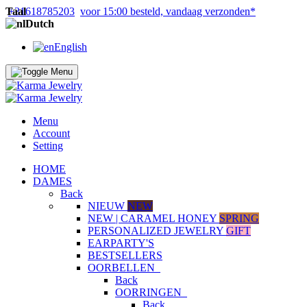
Taal
+31618785203
voor 15:00 besteld, vandaag verzonden*
Dutch
English
Menu
Account
Setting
HOME
DAMES
Back
NIEUW
NEW
NEW | CARAMEL HONEY
SPRING
PERSONALIZED JEWELRY
GIFT
EARPARTY'S
BESTSELLERS
OORBELLEN
Back
OORRINGEN
Back