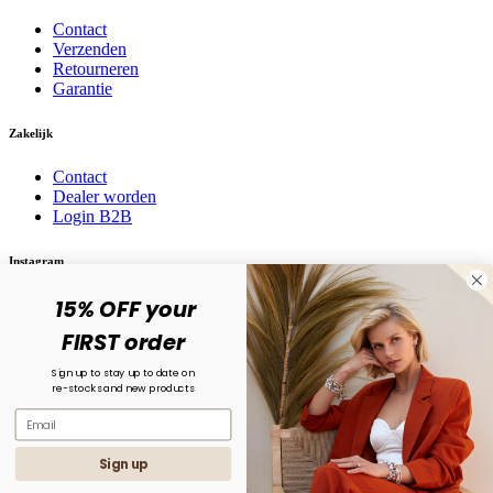
Contact
Verzenden
Retourneren
Garantie
Zakelijk
Contact
Dealer worden
Login B2B
Instagram
15% OFF your
Volg ons op social media! @karma.jewelry
FIRST order
Sign up to stay up to date on
re-stocks and new products
Sign up