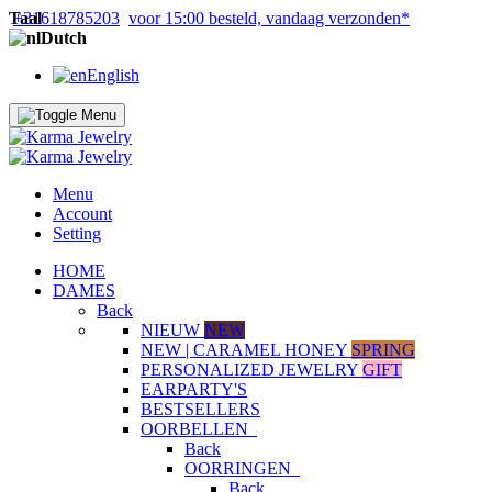
Taal
+31618785203
voor 15:00 besteld, vandaag verzonden*
Dutch
English
Menu
Account
Setting
HOME
DAMES
Back
NIEUW
NEW
NEW | CARAMEL HONEY
SPRING
PERSONALIZED JEWELRY
GIFT
EARPARTY'S
BESTSELLERS
OORBELLEN
Back
OORRINGEN
Back