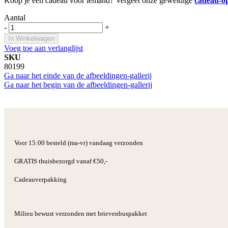
Koop je een cadeau voor iemand? Vergeet onze geweldige
cadeau-o
Aantal
-
+
In Winkelwagen
Voeg toe aan verlanglijst
SKU
80199
Ga naar het einde van de afbeeldingen-gallerij
Ga naar het begin van de afbeeldingen-gallerij
Voor 15:00 besteld (ma-vr) vandaag verzonden
GRATIS thuisbezorgd vanaf €50,-
Cadeauverpakking
Milieu bewust verzonden met brievenbuspakket