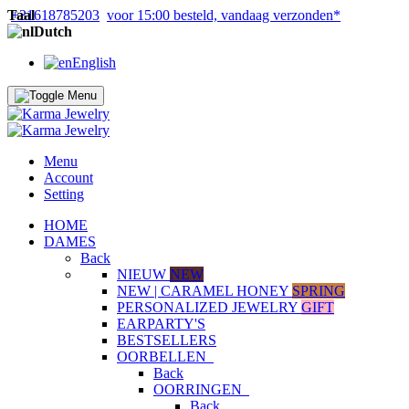
Taal
+31618785203
voor 15:00 besteld, vandaag verzonden*
Dutch
English
Menu
Account
Setting
HOME
DAMES
Back
NIEUW
NEW
NEW | CARAMEL HONEY
SPRING
PERSONALIZED JEWELRY
GIFT
EARPARTY'S
BESTSELLERS
OORBELLEN
Back
OORRINGEN
Back