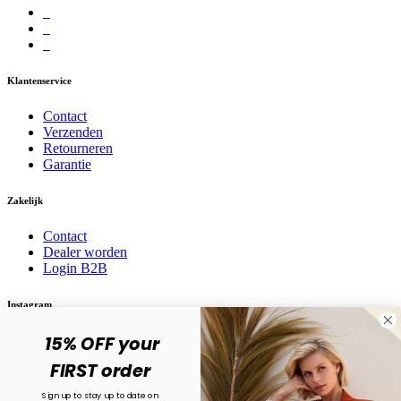
Klantenservice
Contact
Verzenden
Retourneren
Garantie
Zakelijk
Contact
Dealer worden
Login B2B
Instagram
15% OFF your
Volg ons op social media! @karma.jewelry
FIRST order
Sign up to stay up to date on