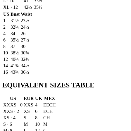
L · 10
41
33½
XL · 12
42½
35½
US
Bust
Waist
1
31½
23½
2
32¼
24½
4
34
26
6
35½
27½
8
37
30
10
38½
30¾
12
40¼
32¾
14
41¾
34½
16
43¾
36½
EQUIVALENT SIZES TABLE
US
EUR
UK
MEX
XXXS · 0
XXS
4
EECH
XXS · 2
XS
6
ECH
XS · 4
S
8
CH
S · 6
M
10
M
M· 8
L
12
G