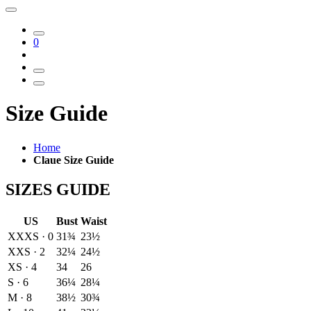
0
Size Guide
Home
Claue Size Guide
SIZES GUIDE
US
Bust
Waist
XXXS · 0
31¾
23½
XXS · 2
32¼
24½
XS · 4
34
26
S · 6
36¼
28¼
M · 8
38½
30¾