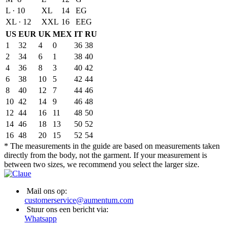
L · 10
XL
14
EG
XL · 12
XXL
16
EEG
US
EUR
UK
MEX
IT
RU
1
32
4
0
36
38
2
34
6
1
38
40
4
36
8
3
40
42
6
38
10
5
42
44
8
40
12
7
44
46
10
42
14
9
46
48
12
44
16
11
48
50
14
46
18
13
50
52
16
48
20
15
52
54
* The measurements in the guide are based on measurements taken
directly from the body, not the garment. If your measurement is
between two sizes, we recommend you select the larger size.
Mail ons op:
customerservice@aumentum.com
Stuur ons een bericht via:
Whatsapp