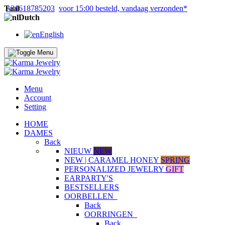
Taal
+31618785203
voor 15:00 besteld, vandaag verzonden*
Dutch
English
Menu
Account
Setting
HOME
DAMES
Back
NIEUW
NEW
NEW | CARAMEL HONEY
SPRING
PERSONALIZED JEWELRY
GIFT
EARPARTY'S
BESTSELLERS
OORBELLEN
Back
OORRINGEN
Back