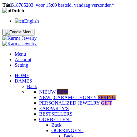
Taal
+31618785203
voor 15:00 besteld, vandaag verzonden*
Dutch
English
Menu
Account
Setting
HOME
DAMES
Back
NIEUW
NEW
NEW | CARAMEL HONEY
SPRING
PERSONALIZED JEWELRY
GIFT
EARPARTY'S
BESTSELLERS
OORBELLEN
Back
OORRINGEN
Back