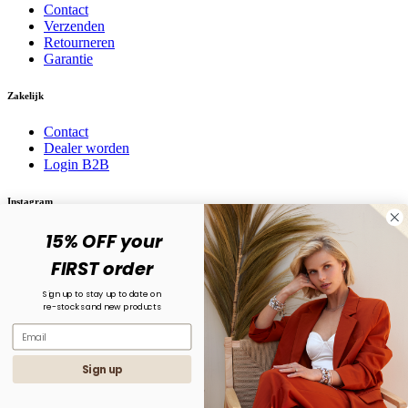
Contact
Verzenden
Retourneren
Garantie
Zakelijk
Contact
Dealer worden
Login B2B
Instagram
15% OFF your
Volg ons op social media! @karma.jewelry
FIRST order
Sign up to stay up to date on
re-stocks and new products
Sign up