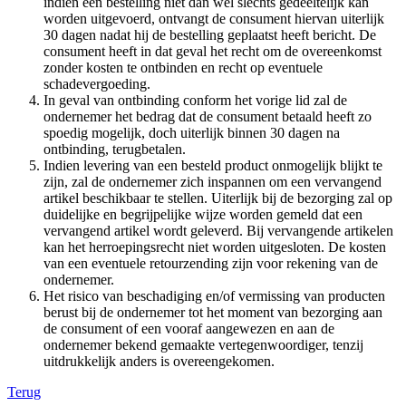
indien een bestelling niet dan wel slechts gedeeltelijk kan
worden uitgevoerd, ontvangt de consument hiervan uiterlijk
30 dagen nadat hij de bestelling geplaatst heeft bericht. De
consument heeft in dat geval het recht om de overeenkomst
zonder kosten te ontbinden en recht op eventuele
schadevergoeding.
In geval van ontbinding conform het vorige lid zal de
ondernemer het bedrag dat de consument betaald heeft zo
spoedig mogelijk, doch uiterlijk binnen 30 dagen na
ontbinding, terugbetalen.
Indien levering van een besteld product onmogelijk blijkt te
zijn, zal de ondernemer zich inspannen om een vervangend
artikel beschikbaar te stellen. Uiterlijk bij de bezorging zal op
duidelijke en begrijpelijke wijze worden gemeld dat een
vervangend artikel wordt geleverd. Bij vervangende artikelen
kan het herroepingsrecht niet worden uitgesloten. De kosten
van een eventuele retourzending zijn voor rekening van de
ondernemer.
Het risico van beschadiging en/of vermissing van producten
berust bij de ondernemer tot het moment van bezorging aan
de consument of een vooraf aangewezen en aan de
ondernemer bekend gemaakte vertegenwoordiger, tenzij
uitdrukkelijk anders is overeengekomen.
Terug