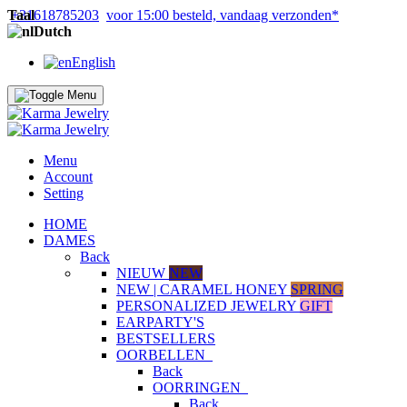
Taal
+31618785203
voor 15:00 besteld, vandaag verzonden*
Dutch
English
Menu
Account
Setting
HOME
DAMES
Back
NIEUW
NEW
NEW | CARAMEL HONEY
SPRING
PERSONALIZED JEWELRY
GIFT
EARPARTY'S
BESTSELLERS
OORBELLEN
Back
OORRINGEN
Back