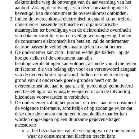
elektronische weg de ontvangst van de aanvaarding van het
aanbod. Zolang de ontvangst van deze aanvaarding niet is
bevestigd, kan de consument de overeenkomst ontbinden.
Indien de overeenkomst elektronisch tot stand komt, treft de
ondernemer passende technische en organisatorische
maatregelen ter beveiliging van de elektronische overdracht
van data en zorgt hij voor een veilige webomgeving. Indien
de consument elektronisch kan betalen, zal de ondernemer
daartoe passende veiligheidsmaatregelen in acht nemen.
De ondernemer kan zich - binnen wettelijke kaders - op de
hoogte stellen of de consument aan zijn
betalingsverplichtingen kan voldoen, alsmede van al die feiten
en factoren die van belang zijn voor een verantwoord aangaan
van de overeenkomst op afstand. Indien de ondernemer op
grond van dit onderzoek goede gronden heeft om de
overeenkomst niet aan te gaan, is hij gerechtigd gemotiveerd
een bestelling of aanvraag te weigeren of aan de uitvoering
bijzondere voorwaarden te verbinden.
De ondernemer zal bij het product of dienst aan de consument
de volgende informatie, schriftelijk of op zodanige wijze dat
deze door de consument op een toegankelijke manier kan
worden opgeslagen op een duurzame gegevensdrager,
meesturen:
a. het bezoekadres van de vestiging van de ondernemer
waar de consument met klachten terecht kan;