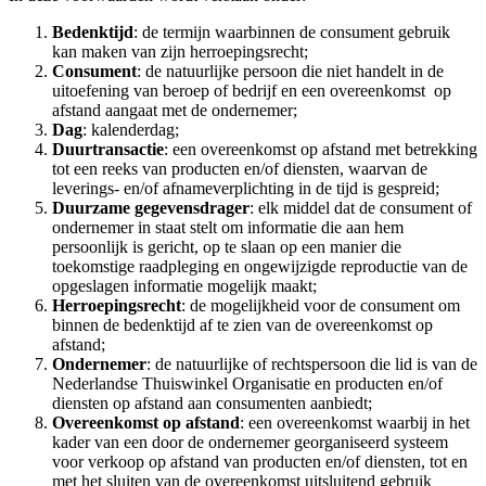
Bedenktijd
: de termijn waarbinnen de consument gebruik
kan maken van zijn herroepingsrecht;
Consument
: de natuurlijke persoon die niet handelt in de
uitoefening van beroep of bedrijf en een overeenkomst op
afstand aangaat met de ondernemer;
Dag
: kalenderdag;
Duurtransactie
: een overeenkomst op afstand met betrekking
tot een reeks van producten en/of diensten, waarvan de
leverings- en/of afnameverplichting in de tijd is gespreid;
Duurzame gegevensdrager
: elk middel dat de consument of
ondernemer in staat stelt om informatie die aan hem
persoonlijk is gericht, op te slaan op een manier die
toekomstige raadpleging en ongewijzigde reproductie van de
opgeslagen informatie mogelijk maakt;
Herroepingsrecht
: de mogelijkheid voor de consument om
binnen de bedenktijd af te zien van de overeenkomst op
afstand;
Ondernemer
: de natuurlijke of rechtspersoon die lid is van de
Nederlandse Thuiswinkel Organisatie en producten en/of
diensten op afstand aan consumenten aanbiedt;
Overeenkomst op afstand
: een overeenkomst waarbij in het
kader van een door de ondernemer georganiseerd systeem
voor verkoop op afstand van producten en/of diensten, tot en
met het sluiten van de overeenkomst uitsluitend gebruik