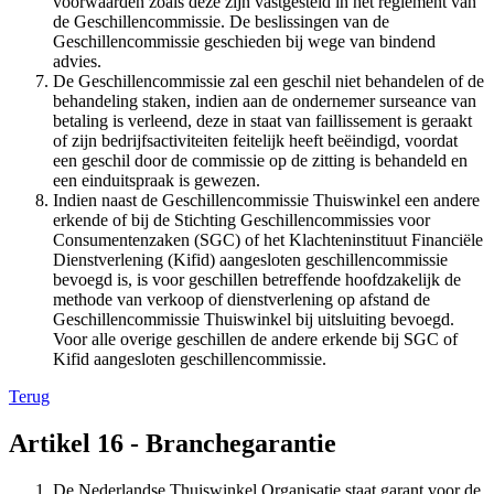
voorwaarden zoals deze zijn vastgesteld in het reglement van
de Geschillencommissie. De beslissingen van de
Geschillencommissie geschieden bij wege van bindend
advies.
De Geschillencommissie zal een geschil niet behandelen of de
behandeling staken, indien aan de ondernemer surseance van
betaling is verleend, deze in staat van faillissement is geraakt
of zijn bedrijfsactiviteiten feitelijk heeft beëindigd, voordat
een geschil door de commissie op de zitting is behandeld en
een einduitspraak is gewezen.
Indien naast de Geschillencommissie Thuiswinkel een andere
erkende of bij de Stichting Geschillencommissies voor
Consumentenzaken (SGC) of het Klachteninstituut Financiële
Dienstverlening (Kifid) aangesloten geschillencommissie
bevoegd is, is voor geschillen betreffende hoofdzakelijk de
methode van verkoop of dienstverlening op afstand de
Geschillencommissie Thuiswinkel bij uitsluiting bevoegd.
Voor alle overige geschillen de andere erkende bij SGC of
Kifid aangesloten geschillencommissie.
Terug
Artikel 16 - Branchegarantie
De Nederlandse Thuiswinkel Organisatie staat garant voor de