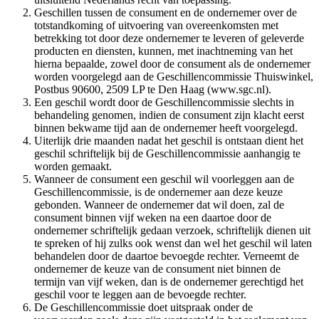
Geschillen tussen de consument en de ondernemer over de
totstandkoming of uitvoering van overeenkomsten met
betrekking tot door deze ondernemer te leveren of geleverde
producten en diensten, kunnen, met inachtneming van het
hierna bepaalde, zowel door de consument als de ondernemer
worden voorgelegd aan de Geschillencommissie Thuiswinkel,
Postbus 90600, 2509 LP te Den Haag (www.sgc.nl).
Een geschil wordt door de Geschillencommissie slechts in
behandeling genomen, indien de consument zijn klacht eerst
binnen bekwame tijd aan de ondernemer heeft voorgelegd.
Uiterlijk drie maanden nadat het geschil is ontstaan dient het
geschil schriftelijk bij de Geschillencommissie aanhangig te
worden gemaakt.
Wanneer de consument een geschil wil voorleggen aan de
Geschillencommissie, is de ondernemer aan deze keuze
gebonden. Wanneer de ondernemer dat wil doen, zal de
consument binnen vijf weken na een daartoe door de
ondernemer schriftelijk gedaan verzoek, schriftelijk dienen uit
te spreken of hij zulks ook wenst dan wel het geschil wil laten
behandelen door de daartoe bevoegde rechter. Verneemt de
ondernemer de keuze van de consument niet binnen de
termijn van vijf weken, dan is de ondernemer gerechtigd het
geschil voor te leggen aan de bevoegde rechter.
De Geschillencommissie doet uitspraak onder de